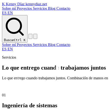
K
Kenny Díaz
kennydiaz.net
Sobre mí
Proyectos
Servicios
Blog
Contacto
ES
EN
Buscar
Ctrl
K
Sobre mí
Proyectos
Servicios
Blog
Contacto
ES
EN
Servicios
Lo que
entrego
cuando trabajamos juntos
Lo que entrego cuando trabajamos juntos. Combinación de manos en el
01
Ingeniería de sistemas