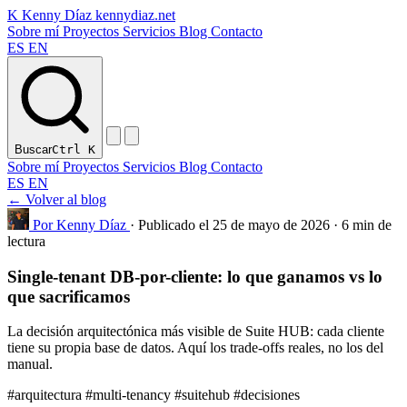
K
Kenny Díaz
kennydiaz.net
Sobre mí
Proyectos
Servicios
Blog
Contacto
ES
EN
Buscar
Ctrl
K
Sobre mí
Proyectos
Servicios
Blog
Contacto
ES
EN
← Volver al blog
Por Kenny Díaz
·
Publicado el 25 de mayo de 2026
·
6 min de
lectura
Single-tenant DB-por-cliente: lo que ganamos vs lo
que sacrificamos
La decisión arquitectónica más visible de Suite HUB: cada cliente
tiene su propia base de datos. Aquí los trade-offs reales, no los del
manual.
#arquitectura
#multi-tenancy
#suitehub
#decisiones