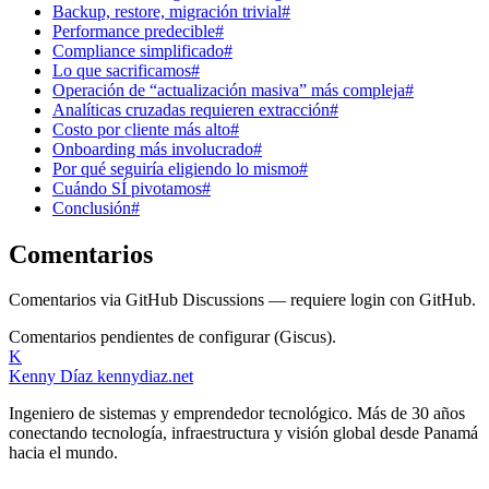
Backup, restore, migración trivial#
Performance predecible#
Compliance simplificado#
Lo que sacrificamos#
Operación de “actualización masiva” más compleja#
Analíticas cruzadas requieren extracción#
Costo por cliente más alto#
Onboarding más involucrado#
Por qué seguiría eligiendo lo mismo#
Cuándo SÍ pivotamos#
Conclusión#
Comentarios
Comentarios via GitHub Discussions — requiere login con GitHub.
Comentarios pendientes de configurar (Giscus).
K
Kenny Díaz
kennydiaz.net
Ingeniero de sistemas y emprendedor tecnológico. Más de 30 años
conectando tecnología, infraestructura y visión global desde Panamá
hacia el mundo.