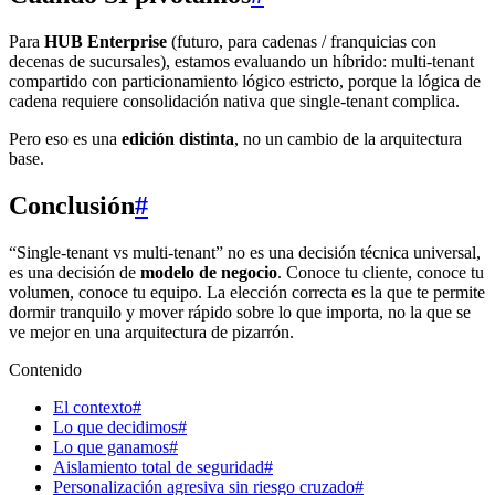
Para
HUB Enterprise
(futuro, para cadenas / franquicias con
decenas de sucursales), estamos evaluando un híbrido: multi-tenant
compartido con particionamiento lógico estricto, porque la lógica de
cadena requiere consolidación nativa que single-tenant complica.
Pero eso es una
edición distinta
, no un cambio de la arquitectura
base.
Conclusión
#
“Single-tenant vs multi-tenant” no es una decisión técnica universal,
es una decisión de
modelo de negocio
. Conoce tu cliente, conoce tu
volumen, conoce tu equipo. La elección correcta es la que te permite
dormir tranquilo y mover rápido sobre lo que importa, no la que se
ve mejor en una arquitectura de pizarrón.
Contenido
El contexto#
Lo que decidimos#
Lo que ganamos#
Aislamiento total de seguridad#
Personalización agresiva sin riesgo cruzado#